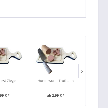
rst Ziege
Hundewurst Truthahn
Hundew
,99 € *
ab 2,99 € *
ab 