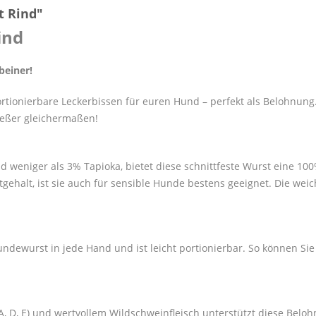
t Rind"
ind
beiner!
ortionierbare Leckerbissen für euren Hund – perfekt als Belohnun
ießer gleichermaßen!
d weniger als 3% Tapioka, bietet diese schnittfeste Wurst eine 1
tgehalt, ist sie auch für sensible Hunde bestens geeignet. Die wei
Hundewurst in jede Hand und ist leicht portionierbar. So können S
 D, E) und wertvollem Wildschweinfleisch unterstützt diese Belo