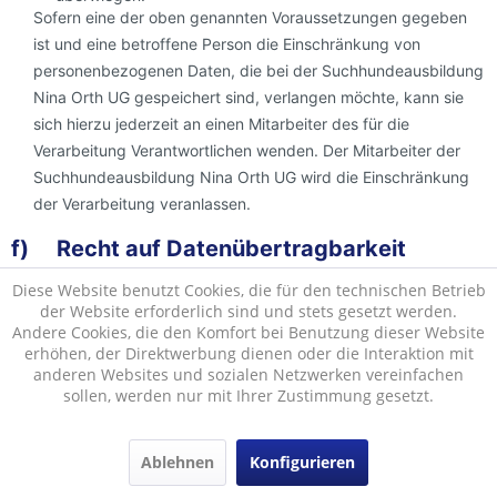
Sofern eine der oben genannten Voraussetzungen gegeben
ist und eine betroffene Person die Einschränkung von
personenbezogenen Daten, die bei der Suchhundeausbildung
Nina Orth UG gespeichert sind, verlangen möchte, kann sie
sich hierzu jederzeit an einen Mitarbeiter des für die
Verarbeitung Verantwortlichen wenden. Der Mitarbeiter der
Suchhundeausbildung Nina Orth UG wird die Einschränkung
der Verarbeitung veranlassen.
f) Recht auf Datenübertragbarkeit
Jede von der Verarbeitung personenbezogener Daten
Diese Website benutzt Cookies, die für den technischen Betrieb
der Website erforderlich sind und stets gesetzt werden.
betroffene Person hat das vom Europäischen Richtlinien- und
Andere Cookies, die den Komfort bei Benutzung dieser Website
Verordnungsgeber gewährte Recht, die sie betreffenden
erhöhen, der Direktwerbung dienen oder die Interaktion mit
personenbezogenen Daten, welche durch die betroffene
anderen Websites und sozialen Netzwerken vereinfachen
Person einem Verantwortlichen bereitgestellt wurden, in einem
sollen, werden nur mit Ihrer Zustimmung gesetzt.
strukturierten, gängigen und maschinenlesbaren Format zu
erhalten. Sie hat außerdem das Recht, diese Daten einem
Ablehnen
Konfigurieren
anderen Verantwortlichen ohne Behinderung durch den