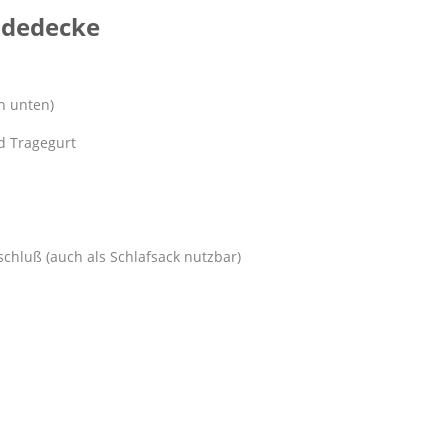
ndedecke
n unten)
d Tragegurt
hluß (auch als Schlafsack nutzbar)