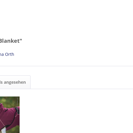
Blanket"
na Orth
ls angesehen