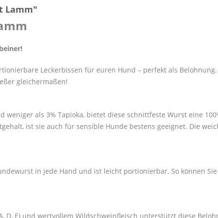
st Lamm"
 Lamm
beiner!
rtionierbare Leckerbissen für euren Hund – perfekt als Belohnung
ießer gleichermaßen!
d weniger als 3% Tapioka, bietet diese schnittfeste Wurst eine 1
tgehalt, ist sie auch für sensible Hunde bestens geeignet. Die wei
Hundewurst in jede Hand und ist leicht portionierbar. So können S
 D, E) und wertvollem Wildschweinfleisch unterstützt diese Belo