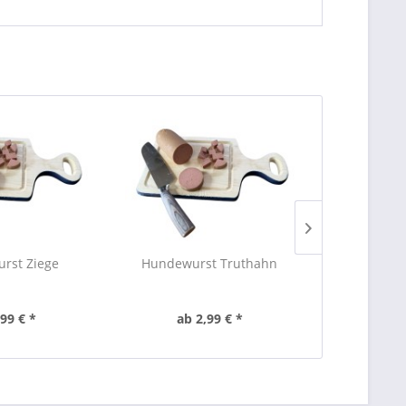
rst Ziege
Hundewurst Truthahn
Hundew
,99 € *
ab 2,99 € *
ab 