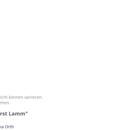
icht können variieren.
tehen.
urst Lamm"
na Orth