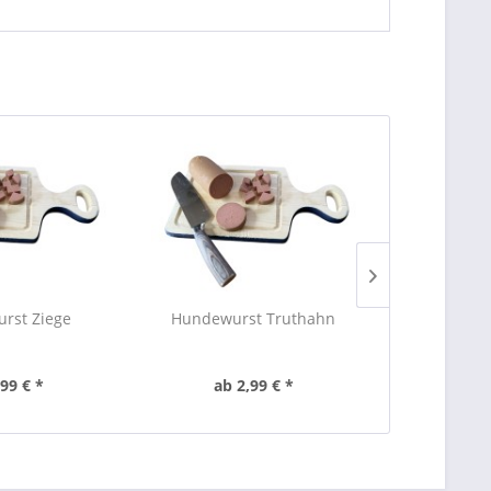
rst Ziege
Hundewurst Truthahn
Hundew
,99 € *
ab 2,99 € *
ab 