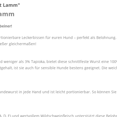
st Lamm"
 Lamm
beiner!
rtionierbare Leckerbissen für euren Hund – perfekt als Belohnung
ießer gleichermaßen!
d weniger als 3% Tapioka, bietet diese schnittfeste Wurst eine 1
tgehalt, ist sie auch für sensible Hunde bestens geeignet. Die wei
Hundewurst in jede Hand und ist leicht portionierbar. So können S
 D, E) und wertvollem Wildschweinfleisch unterstützt diese Belo