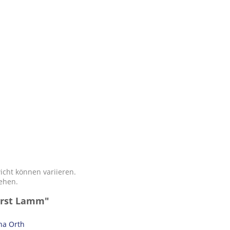
icht können variieren.
tehen.
urst Lamm"
na Orth