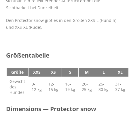
sichtbar. Ein reflektierender Aufdruck erhöht die
Sichtbarkeit bei Dunkelheit.
Den Protector snow gibt es in den Größen XXS-L (Hündin)
und XXS-XL (Rüde).
Größentabelle
Größe
XXS
XS
S
M
L
XL
Gewicht
9-
12-
16-
20-
26-
31-
des
12 kg
15 kg
19 kg
25 kg
30 kg
37 kg
Hundes
Dimensions — Protector snow