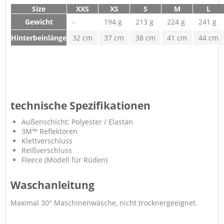
Size
XXS
XS
S
M
L
Gewicht
-
194 g
213 g
224 g
241 g
Hinterbeinlänge
32 cm
37 cm
38 cm
41 cm
44 cm
technische Spezifikationen
Außenschicht: Polyester / Elastan
3M™ Reflektoren
Klettverschluss
Reißverschluss
Fleece (Modell für Rüden)
Waschanleitung
Maximal 30° Maschinenwäsche, nicht trocknergeeignet.